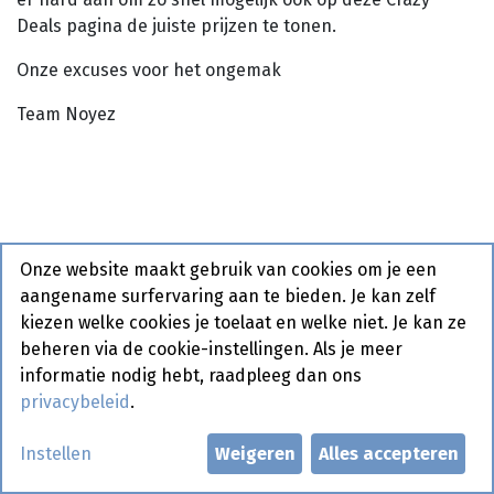
Deals pagina de juiste prijzen te tonen.
Onze excuses voor het ongemak
Team Noyez
Onze website maakt gebruik van cookies om je een
aangename surfervaring aan te bieden. Je kan zelf
kiezen welke cookies je toelaat en welke niet. Je kan ze
beheren via de cookie-instellingen. Als je meer
informatie nodig hebt, raadpleeg dan ons
privacybeleid
.
3588 Mini Mix Pan Bagnat La Lorraine 75 x
Instellen
Weigeren
Alles accepteren
40 gr