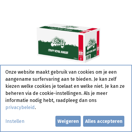
Onze website maakt gebruik van cookies om je een
aangename surfervaring aan te bieden. Je kan zelf
kiezen welke cookies je toelaat en welke niet. Je kan ze
beheren via de cookie-instellingen. Als je meer
informatie nodig hebt, raadpleeg dan ons
privacybeleid
.
Bicky Crispy Royal Burger 16 x
Instellen
Weigeren
Alles accepteren
170 gr