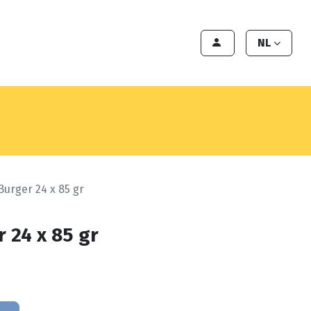
en
Export
Deals
Klant worden
NL
Burger 24 x 85 gr
r 24 x 85 gr