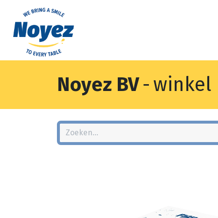
Noyez BV
-
winkel