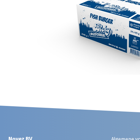
Noyez BV
Algemene v