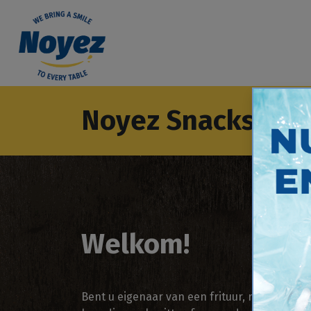
Noyez Snacks
-
W
Welkom!
Bent u eigenaar van een frituur, restaurant,