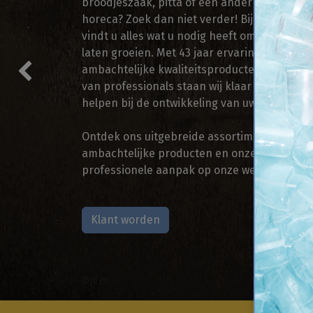
broodjeszaak, pitta of een ander bedrijf in 
horeca? Zoek dan niet verder! Bij Noyez Sna
vindt u alles wat u nodig heeft om uw bedrijf
laten groeien. Met 43 jaar ervaring,
ambachtelijke kwaliteitsproducten en een t
Vorige
van professionals staan wij klaar om u te
helpen bij de ontwikkeling van uw bedrijf.
Ontdek ons uitgebreide assortiment, onze
ambachtelijke producten en onze
professionele aanpak op onze website.
Klant worden
Dit is