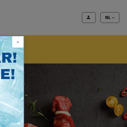
en
Export
Deals
Klant worden
NL
×