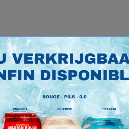
Noyez
Winkel
Vestiging
elkom