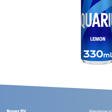
Noyez BV
Algemene v