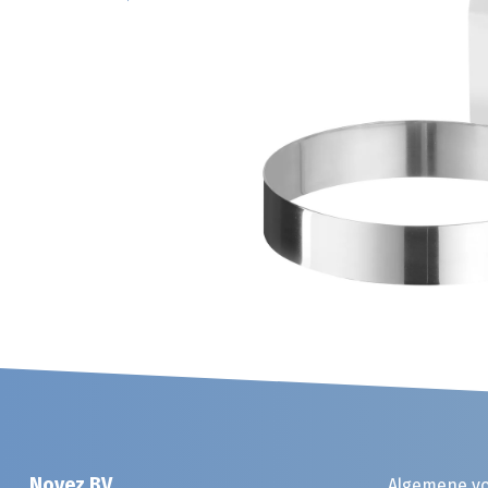
Noyez BV
Algemene v