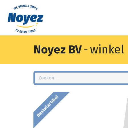
Noyez BV
-
winkel
Bestelartikel