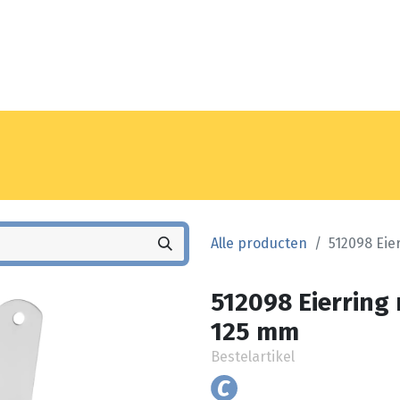
Noyez
Winkel
Vestiging
Alle producten
512098 Eie
512098 Eierring
125 mm
Bestelartikel