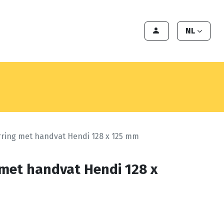
en
Export
Deals
Klant worden
NL
rring met handvat Hendi 128 x 125 mm
 met handvat Hendi 128 x