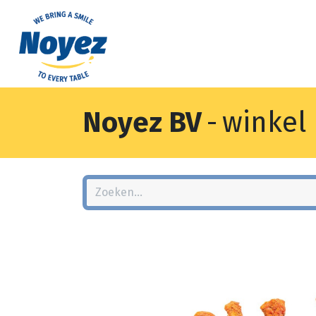
Noyez BV
-
winkel