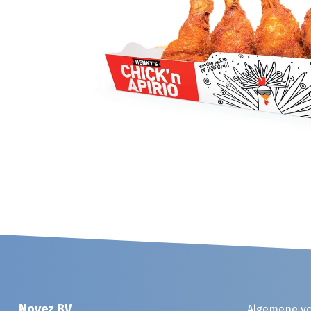
Noyez BV
Algemene v