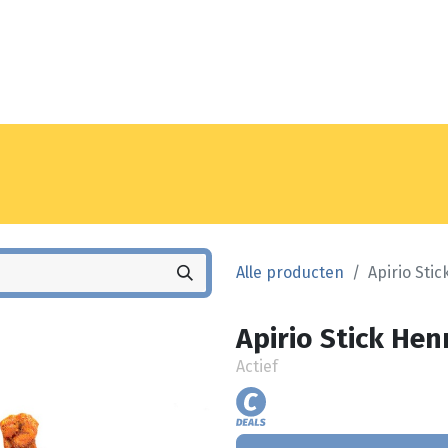
Noyez
Winkel
Vestiging
Alle producten
Apirio Stic
Apirio Stick Hen
Actief