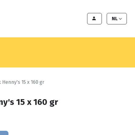
en
Export
Deals
Klant worden
NL
k Henny's 15 x 160 gr
ny's 15 x 160 gr