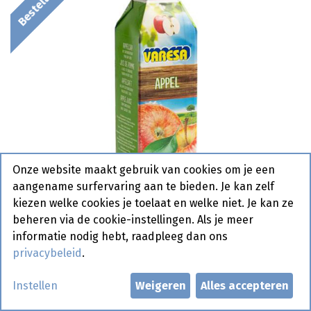
Onze website maakt gebruik van cookies om je een
aangename surfervaring aan te bieden. Je kan zelf
kiezen welke cookies je toelaat en welke niet. Je kan ze
beheren via de cookie-instellingen. Als je meer
informatie nodig hebt, raadpleeg dan ons
privacybeleid
.
Appelsap Varesa Brik 1 L
Instellen
Weigeren
Alles accepteren
Bestelartikel