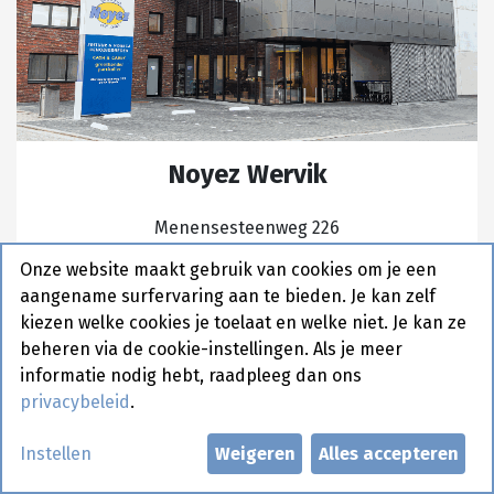
Noyez Wervik
Menensesteenweg 226
8940 Wervik
Onze website maakt gebruik van cookies om je een
België
aangename surfervaring aan te bieden. Je kan zelf
kiezen welke cookies je toelaat en welke niet. Je kan ze
T: 056 21 48 56
beheren via de cookie-instellingen. Als je meer
E:
bestel@noyezsnacks.be
informatie nodig hebt, raadpleeg dan ons
privacybeleid
.
Openingsuren
:
Instellen
Weigeren
Alles accepteren
​Maandag tot vrijdag: ​
​9:00 – 18:00
​​Zaterdag: ​ ​
​​9:00 – 16:30