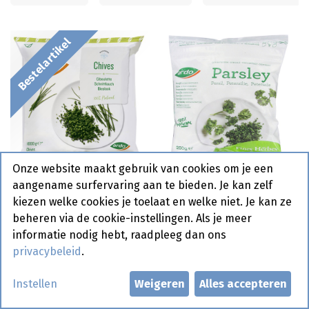
Bestelartikel
Onze website maakt gebruik van cookies om je een
Bieslook Ardo 1 kg
Peterselie Ardo 250 gr
aangename surfervaring aan te bieden. Je kan zelf
kiezen welke cookies je toelaat en welke niet. Je kan ze
beheren via de cookie-instellingen. Als je meer
Bestelartikel
informatie nodig hebt, raadpleeg dan ons
privacybeleid
.
Instellen
Weigeren
Alles accepteren