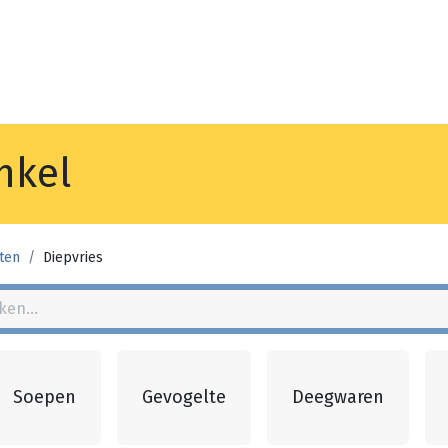
Noyez
Winkel
Vestiging
nkel
ten
Diepvries
Soepen
Gevogelte
Deegwaren