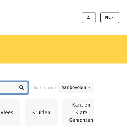
en
Export
Deals
Klant worden
NL
Aanbevolen
Sorteren op:
Kant en
Vlees
Kruiden
Klare
Pizza
Gerechten