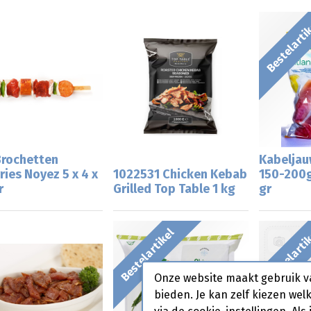
Bestelarti
 Brochetten
Kabeljau
ries Noyez 5 x 4 x
1022531 Chicken Kebab
150-200g
r
Grilled Top Table 1 kg
gr
Bestelartikel
Bestelarti
Onze website maakt gebruik v
bieden. Je kan zelf kiezen wel