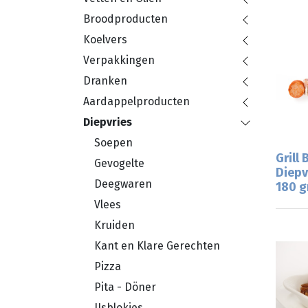
Broodproducten
Koelvers
Verpakkingen
Dranken
Aardappelproducten
Diepvries
Soepen
Grill
Gevogelte
Diepv
Deegwaren
180 g
Vlees
Kruiden
Kant en Klare Gerechten
Pizza
Pita - Döner
IJsblokjes