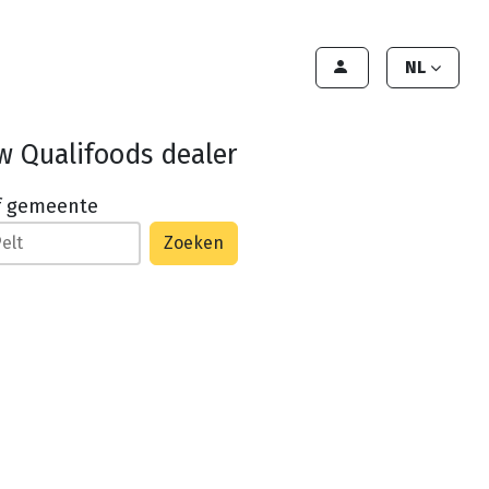
en
Export
Deals
Klant worden
NL
w Qualifoods dealer
f gemeente
Zoeken