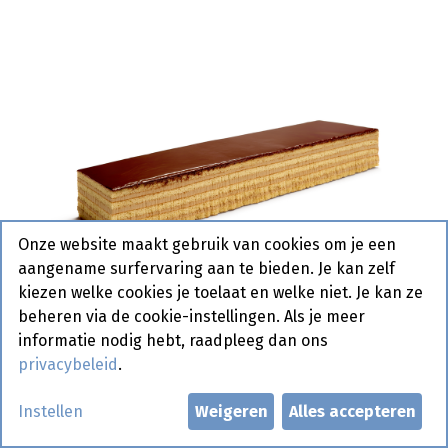
Onze website maakt gebruik van cookies om je een
aangename surfervaring aan te bieden. Je kan zelf
kiezen welke cookies je toelaat en welke niet. Je kan ze
beheren via de cookie-instellingen. Als je meer
informatie nodig hebt, raadpleeg dan ons
privacybeleid
.
B170 Bavarois Javanais Banquet
Instellen
Weigeren
Alles accepteren
d'Or 800 gr