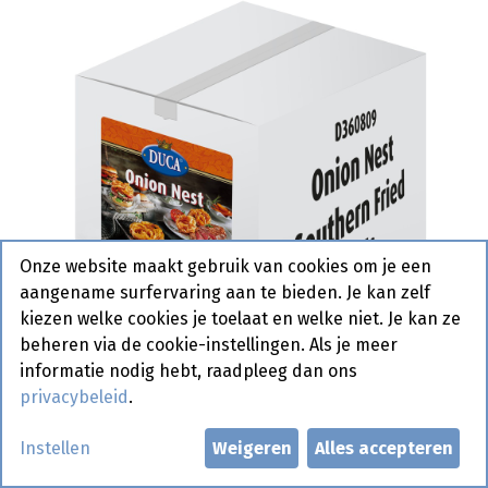
Onze website maakt gebruik van cookies om je een
aangename surfervaring aan te bieden. Je kan zelf
kiezen welke cookies je toelaat en welke niet. Je kan ze
beheren via de cookie-instellingen. Als je meer
informatie nodig hebt, raadpleeg dan ons
privacybeleid
.
Ajuin Nest Soutern Fried Duca
Instellen
Weigeren
Alles accepteren
48 x 65 gr