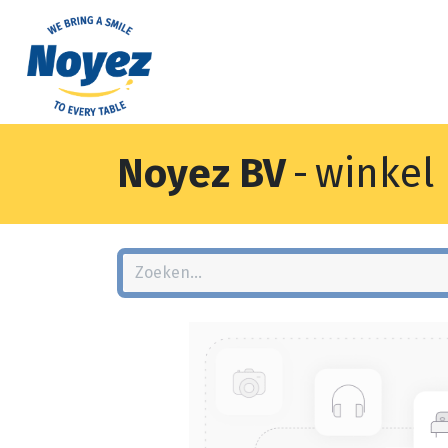
Noyez BV
-
winkel