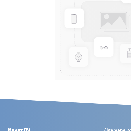
Noyez BV
Algemene v