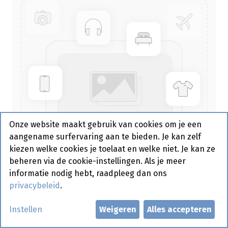
Onze website maakt gebruik van cookies om je een
aangename surfervaring aan te bieden. Je kan zelf
kiezen welke cookies je toelaat en welke niet. Je kan ze
beheren via de cookie-instellingen. Als je meer
informatie nodig hebt, raadpleeg dan ons
privacybeleid
.
Bakje Papier Bruin Rond 120ml
Instellen
Weigeren
Alles accepteren
Sier 100 st