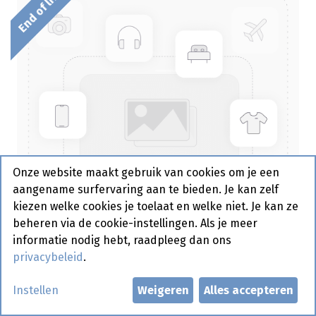
End of life
Onze website maakt gebruik van cookies om je een
aangename surfervaring aan te bieden. Je kan zelf
kiezen welke cookies je toelaat en welke niet. Je kan ze
beheren via de cookie-instellingen. Als je meer
informatie nodig hebt, raadpleeg dan ons
privacybeleid
.
Bakje Papier Rond Wit 60 ml
Instellen
Weigeren
Alles accepteren
Sier 200 st