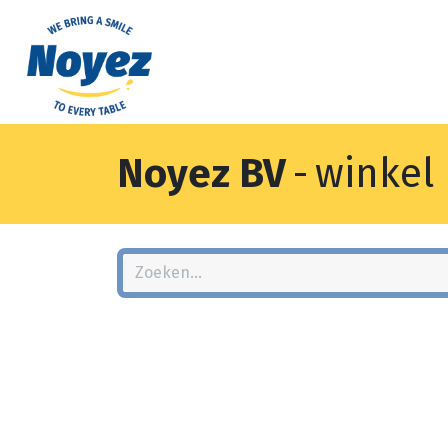
Noyez BV
-
winkel