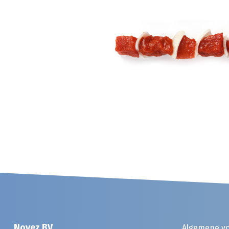
Noyez BV
Algemene v