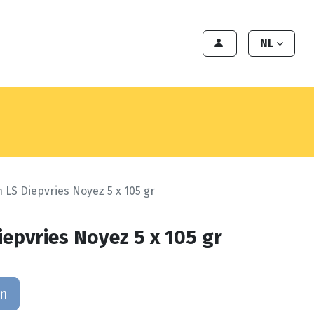
en
Export
Deals
Klant worden
NL
 LS Diepvries Noyez 5 x 105 gr
epvries Noyez 5 x 105 gr
an