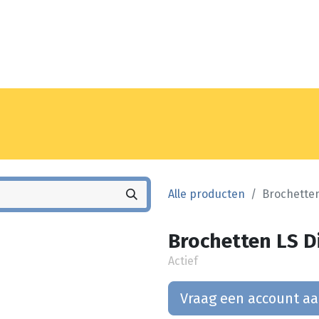
Noyez
Winkel
Vestiging
Alle producten
Brochetten
Brochetten LS Di
Actief
Vraag een account a