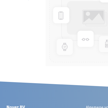
Noyez BV
Algemene v