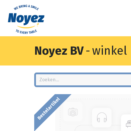
Noyez BV
-
winkel
Bestelartikel