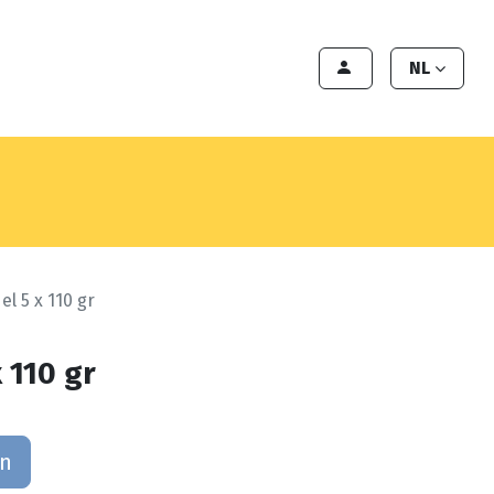
en
Export
Deals
Klant worden
NL
l 5 x 110 gr
 110 gr
an