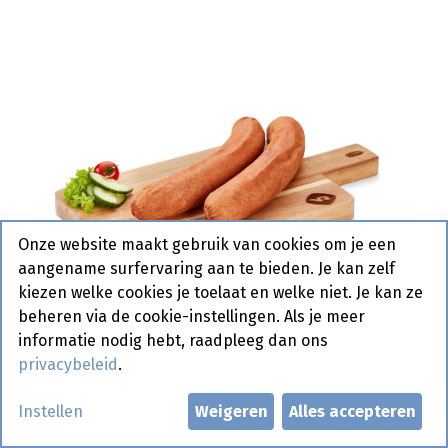
Onze website maakt gebruik van cookies om je een
aangename surfervaring aan te bieden. Je kan zelf
kiezen welke cookies je toelaat en welke niet. Je kan ze
beheren via de cookie-instellingen. Als je meer
informatie nodig hebt, raadpleeg dan ons
privacybeleid
.
Zakjes Cervela Rood Vanreusel
Instellen
Weigeren
Alles accepteren
4 x 200 gr