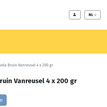
en
Export
Deals
Klant worden
NL
vela Bruin Vanreusel 4 x 200 gr
ruin Vanreusel 4 x 200 gr
an