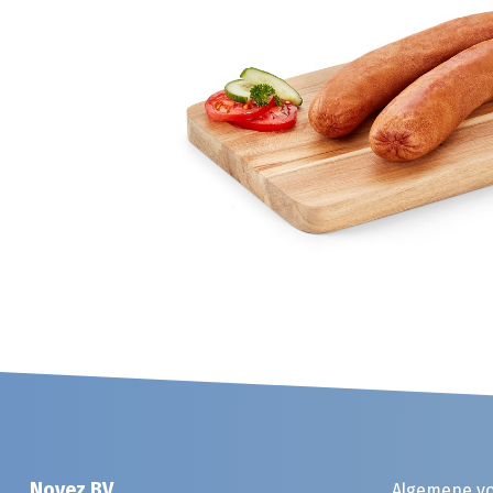
Noyez BV
Algemene v