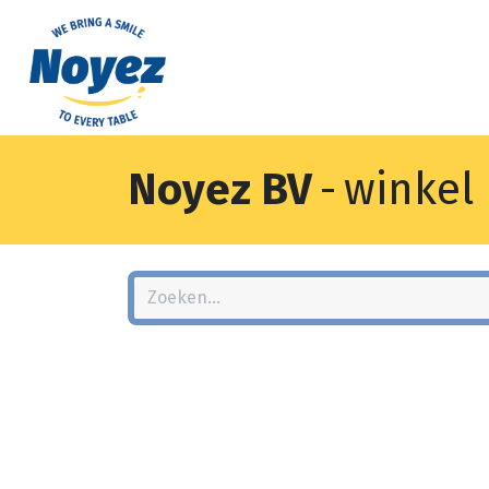
Noyez BV
-
winkel