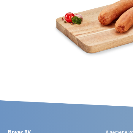
Noyez BV
Algemene v