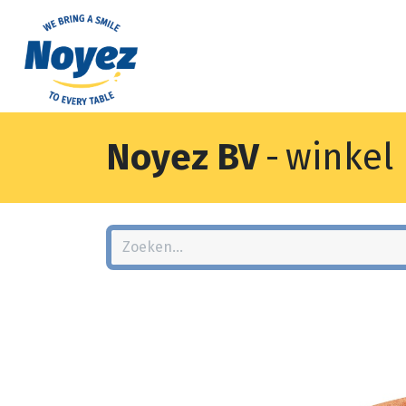
Noyez BV
-
winkel