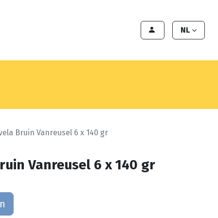
en
Export
Deals
Klant worden
NL
vela Bruin Vanreusel 6 x 140 gr
ruin Vanreusel 6 x 140 gr
an