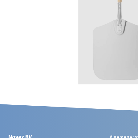
Noyez BV
Algemene v