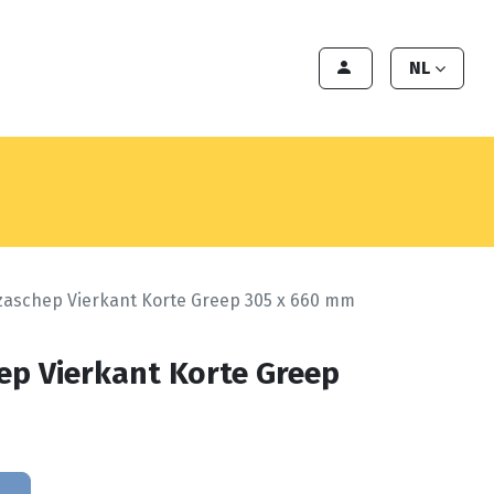
en
Export
Deals
Klant worden
NL
zaschep Vierkant Korte Greep 305 x 660 mm
ep Vierkant Korte Greep