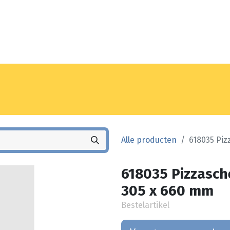
Noyez
Winkel
Vestiging
Alle producten
618035 Piz
618035 Pizzasch
305 x 660 mm
Bestelartikel