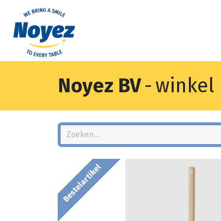
Noyez BV
-
winkel
Bestelartikel