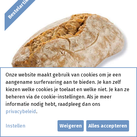
Bestelartikel
Onze website maakt gebruik van cookies om je een
aangename surfervaring aan te bieden. Je kan zelf
kiezen welke cookies je toelaat en welke niet. Je kan ze
beheren via de cookie-instellingen. Als je meer
informatie nodig hebt, raadpleeg dan ons
privacybeleid
.
6948 Thor (donker rustiek)
Instellen
Weigeren
Alles accepteren
Pastridor 70 x 110 gr