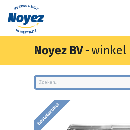
Noyez BV
-
winkel
Bestelartikel