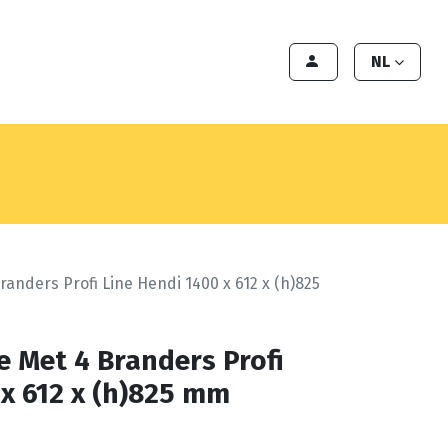
en
Export
Deals
Klant worden
NL
randers Profi Line Hendi 1400 x 612 x (h)825
e Met 4 Branders Profi
 x 612 x (h)825 mm