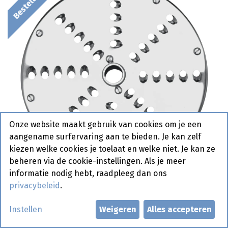
Onze website maakt gebruik van cookies om je een
aangename surfervaring aan te bieden. Je kan zelf
kiezen welke cookies je toelaat en welke niet. Je kan ze
beheren via de cookie-instellingen. Als je meer
informatie nodig hebt, raadpleeg dan ons
privacybeleid
.
280294 Rasp Mes Hendi 2mm
Instellen
Weigeren
Alles accepteren
Bestelartikel