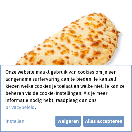
Onze website maakt gebruik van cookies om je een
aangename surfervaring aan te bieden. Je kan zelf
kiezen welke cookies je toelaat en welke niet. Je kan ze
beheren via de cookie-instellingen. Als je meer
informatie nodig hebt, raadpleeg dan ons
privacybeleid
.
0458 Calzone Naturel Boboli
Instellen
Weigeren
Alles accepteren
Pastridor 30 x 120 gr