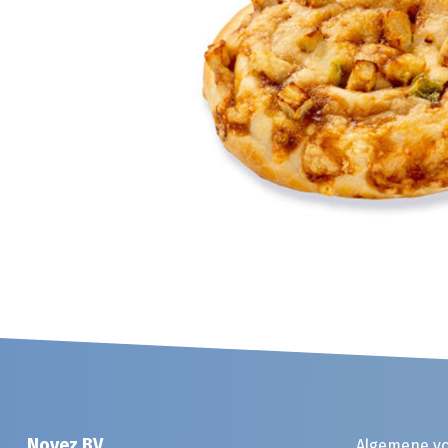
Noyez BV
Algemene v