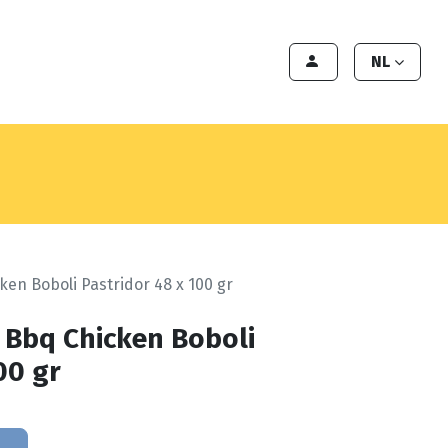
en
Export
Deals
Klant worden
NL
ken Boboli Pastridor 48 x 100 gr
l Bbq Chicken Boboli
00 gr