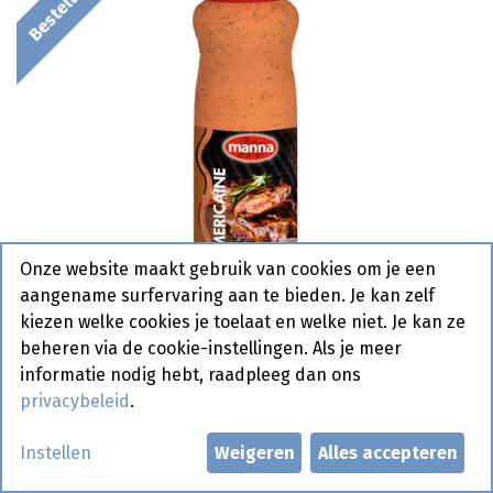
Onze website maakt gebruik van cookies om je een
aangename surfervaring aan te bieden. Je kan zelf
kiezen welke cookies je toelaat en welke niet. Je kan ze
beheren via de cookie-instellingen. Als je meer
informatie nodig hebt, raadpleeg dan ons
privacybeleid
.
Americain Manna Tube 1 L
Instellen
Weigeren
Alles accepteren
Bestelartikel