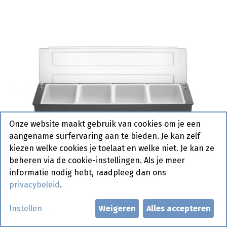
Onze website maakt gebruik van cookies om je een
aangename surfervaring aan te bieden. Je kan zelf
kiezen welke cookies je toelaat en welke niet. Je kan ze
beheren via de cookie-instellingen. Als je meer
informatie nodig hebt, raadpleeg dan ons
privacybeleid
.
552025 Ingrediëntenhouder 4
Instellen
Weigeren
Alles accepteren
Cont. Hendi