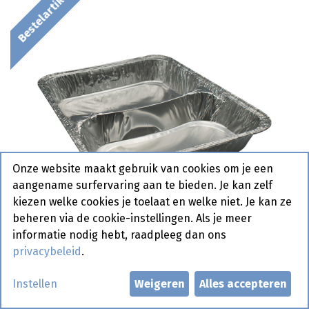
Bestelartikel
Onze website maakt gebruik van cookies om je een
aangename surfervaring aan te bieden. Je kan zelf
kiezen welke cookies je toelaat en welke niet. Je kan ze
beheren via de cookie-instellingen. Als je meer
informatie nodig hebt, raadpleeg dan ons
privacybeleid
.
ALU SCHAAL 2 COMPARTIMENT
Instellen
Weigeren
Alles accepteren
R812G 100ST