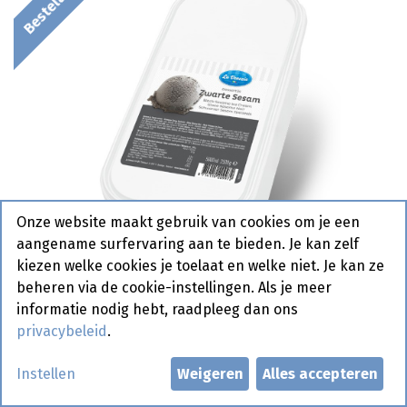
Onze website maakt gebruik van cookies om je een
aangename surfervaring aan te bieden. Je kan zelf
kiezen welke cookies je toelaat en welke niet. Je kan ze
beheren via de cookie-instellingen. Als je meer
informatie nodig hebt, raadpleeg dan ons
privacybeleid
.
Zwarte Sesam Ijs La Venezia 5 L
Instellen
Weigeren
Alles accepteren
Bestelartikel