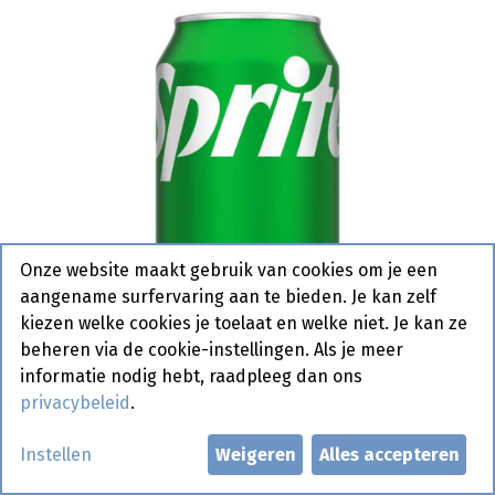
Onze website maakt gebruik van cookies om je een
aangename surfervaring aan te bieden. Je kan zelf
kiezen welke cookies je toelaat en welke niet. Je kan ze
beheren via de cookie-instellingen. Als je meer
informatie nodig hebt, raadpleeg dan ons
privacybeleid
.
Sprite Lemon (dik) Blik 24 x 33 cl
Instellen
Weigeren
Alles accepteren
- Promo