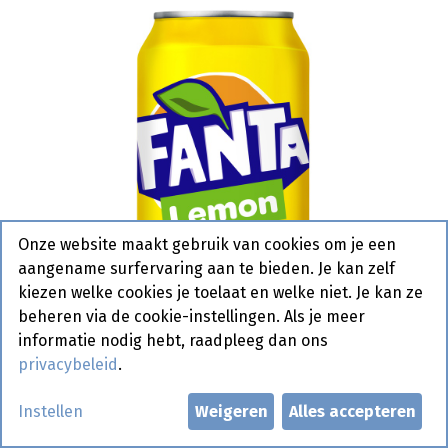
Onze website maakt gebruik van cookies om je een
aangename surfervaring aan te bieden. Je kan zelf
kiezen welke cookies je toelaat en welke niet. Je kan ze
beheren via de cookie-instellingen. Als je meer
informatie nodig hebt, raadpleeg dan ons
privacybeleid
.
Fanta Lemon (dik) Blik 24 x 33 cl
Instellen
Weigeren
Alles accepteren
- Promo