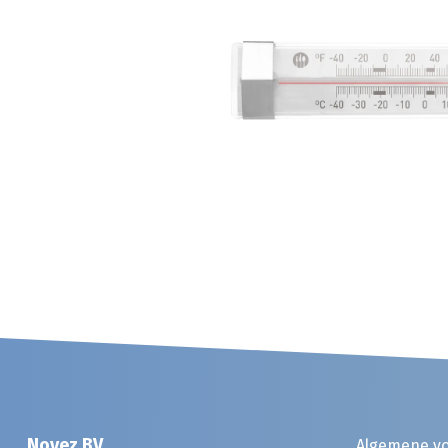
Noyez BV
Algemene v