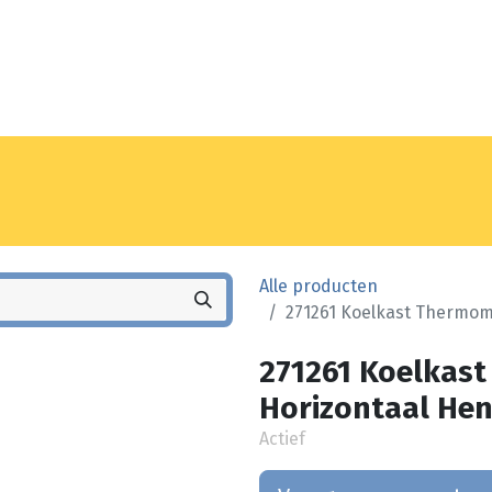
Noyez
Winkel
Vestiging
Alle producten
271261 Koelkast Thermom
271261 Koelkas
Horizontaal Hen
Actief