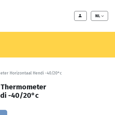
en
Export
Deals
Klant worden
NL
eter Horizontaal Hendi -40/20°c
t Thermometer
di -40/20°c