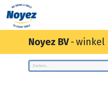
Noyez BV
-
winkel