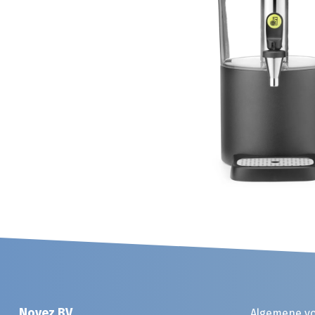
Noyez BV
Algemene v