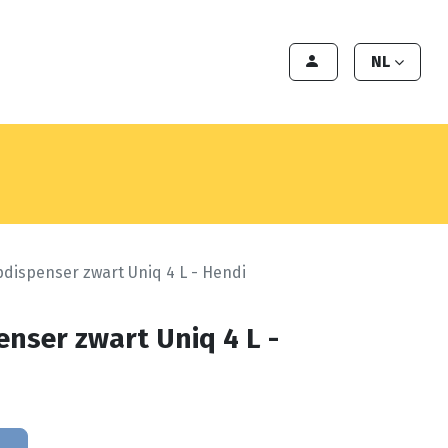
en
Export
Deals
Klant worden
NL
dispenser zwart Uniq 4 L - Hendi
nser zwart Uniq 4 L -