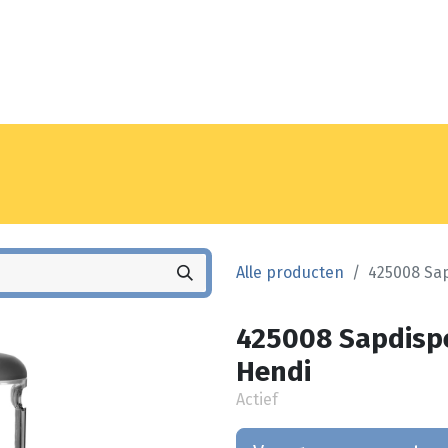
Noyez
Winkel
Vestiging
Alle producten
425008 Sap
425008 Sapdispe
Hendi
Actief