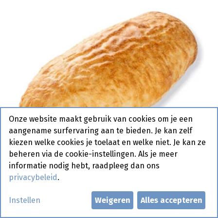
Onze website maakt gebruik van cookies om je een
aangename surfervaring aan te bieden. Je kan zelf
kiezen welke cookies je toelaat en welke niet. Je kan ze
beheren via de cookie-instellingen. Als je meer
informatie nodig hebt, raadpleeg dan ons
privacybeleid
.
9462 Lepinja Lang Pastridor 40
Instellen
Weigeren
Alles accepteren
x 160 gr