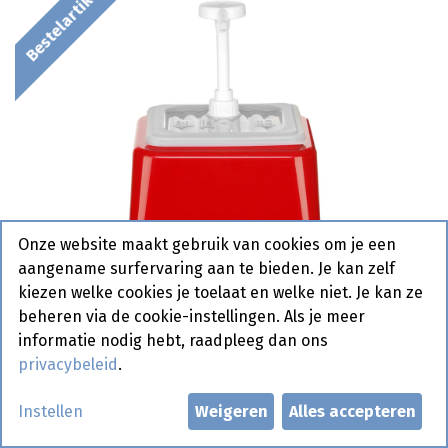
Bestelartikel
Onze website maakt gebruik van cookies om je een
aangename surfervaring aan te bieden. Je kan zelf
kiezen welke cookies je toelaat en welke niet. Je kan ze
beheren via de cookie-instellingen. Als je meer
informatie nodig hebt, raadpleeg dan ons
privacybeleid
.
203521 Sausdispenser met
Instellen
Weigeren
Alles accepteren
pomp - Rood - Hendi