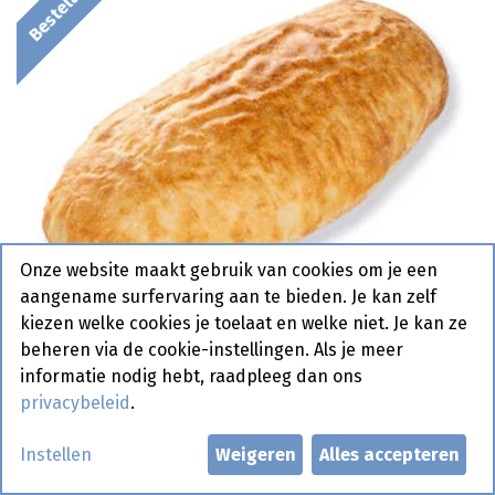
Onze website maakt gebruik van cookies om je een
aangename surfervaring aan te bieden. Je kan zelf
kiezen welke cookies je toelaat en welke niet. Je kan ze
beheren via de cookie-instellingen. Als je meer
informatie nodig hebt, raadpleeg dan ons
privacybeleid
.
9461 Lepinja Lang Pastridor 45
Instellen
Weigeren
Alles accepteren
x 120 gr