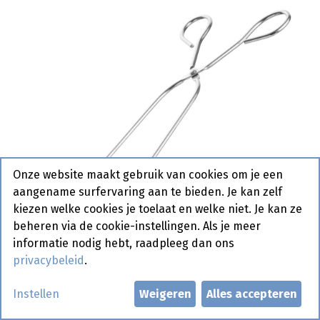
Onze website maakt gebruik van cookies om je een
aangename surfervaring aan te bieden. Je kan zelf
kiezen welke cookies je toelaat en welke niet. Je kan ze
beheren via de cookie-instellingen. Als je meer
informatie nodig hebt, raadpleeg dan ons
privacybeleid
.
171400 Serveertang RVS 240
Instellen
Weigeren
Alles accepteren
mm Hendi