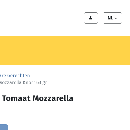
en
Export
Deals
Klant worden
NL
are Gerechten
ozzarella Knorr 63 gr
 Tomaat Mozzarella