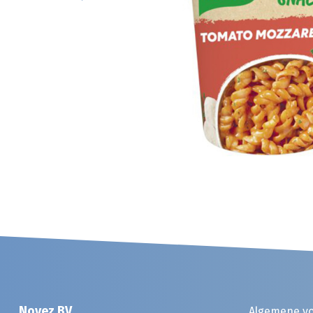
Noyez BV
Algemene v