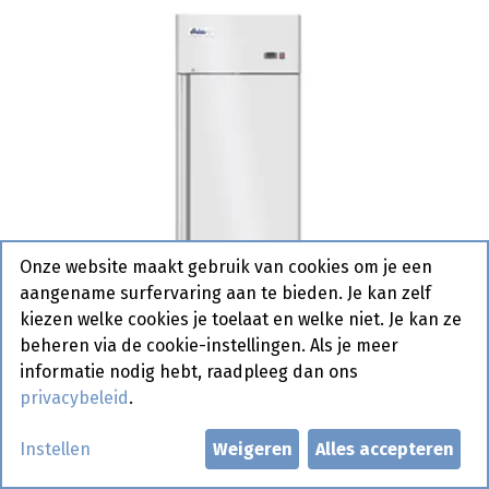
Onze website maakt gebruik van cookies om je een
aangename surfervaring aan te bieden. Je kan zelf
kiezen welke cookies je toelaat en welke niet. Je kan ze
beheren via de cookie-instellingen. Als je meer
informatie nodig hebt, raadpleeg dan ons
privacybeleid
.
232118 Koelkast Enkel Deur
Instellen
Weigeren
Alles accepteren
Profi Line 670 L - Hendi