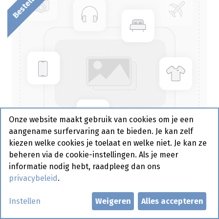
Onze website maakt gebruik van cookies om je een
aangename surfervaring aan te bieden. Je kan zelf
kiezen welke cookies je toelaat en welke niet. Je kan ze
beheren via de cookie-instellingen. Als je meer
informatie nodig hebt, raadpleeg dan ons
privacybeleid
.
Bicky Oven Burger 30 x 100 gr
Instellen
Weigeren
Alles accepteren
Bestelartikel