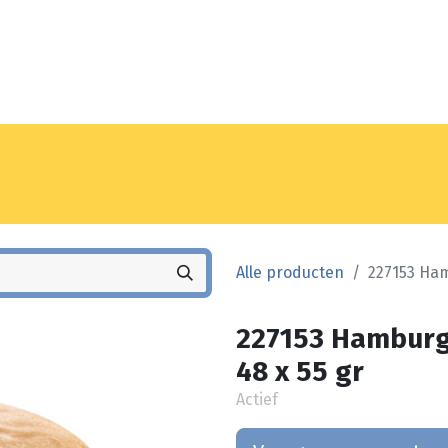
Noyez
Winkel
Vestiging
Alle producten
227153 Ham
227153 Hamburge
48 x 55 gr
Actief