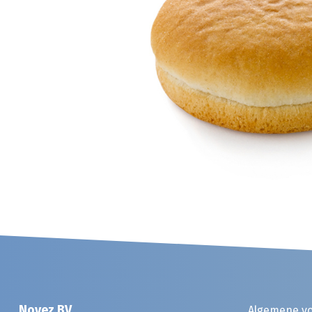
Noyez BV
Algemene v