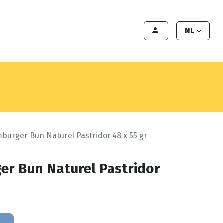
en
Export
Deals
Klant worden
NL
burger Bun Naturel Pastridor 48 x 55 gr
r Bun Naturel Pastridor