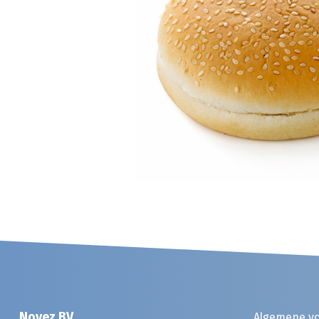
Noyez BV
Algemene v