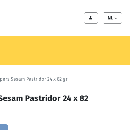
en
Export
Deals
Klant worden
NL
ers Sesam Pastridor 24 x 82 gr
esam Pastridor 24 x 82