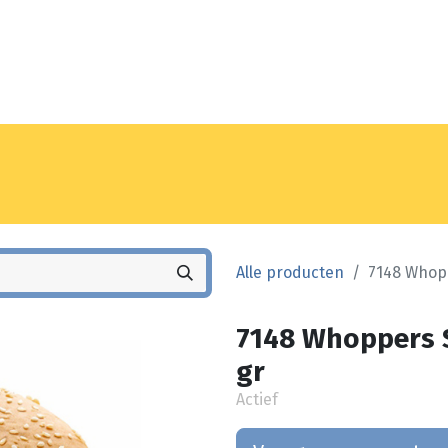
Noyez
Winkel
Vestiging
Alle producten
7148 Whopp
7148 Whoppers S
gr
Actief