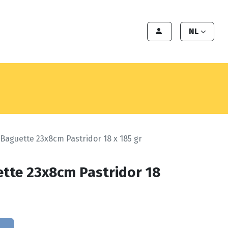
en
Export
Deals
Klant worden
NL
 Baguette 23x8cm Pastridor 18 x 185 gr
ette 23x8cm Pastridor 18