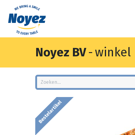
Noyez BV
-
winkel
Bestelartikel