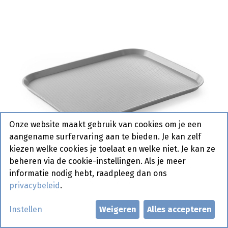
Onze website maakt gebruik van cookies om je een
aangename surfervaring aan te bieden. Je kan zelf
kiezen welke cookies je toelaat en welke niet. Je kan ze
beheren via de cookie-instellingen. Als je meer
informatie nodig hebt, raadpleeg dan ons
privacybeleid
.
878705 Fastfood Dienblad
Instellen
Weigeren
Alles accepteren
Small lichtgrijs Hendi