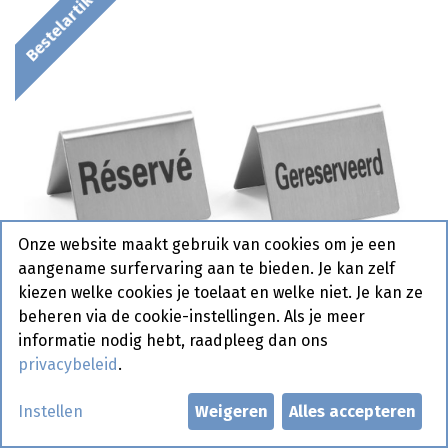
Bestelartikel
Onze website maakt gebruik van cookies om je een
aangename surfervaring aan te bieden. Je kan zelf
kiezen welke cookies je toelaat en welke niet. Je kan ze
beheren via de cookie-instellingen. Als je meer
informatie nodig hebt, raadpleeg dan ons
privacybeleid
.
663691 Tafelstandaard
Instellen
Weigeren
Alles accepteren
"Gereserveerd" Hendi