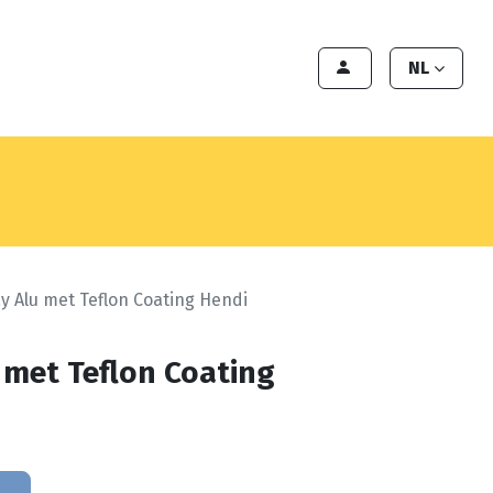
en
Export
Deals
Klant worden
NL
y Alu met Teflon Coating Hendi
 met Teflon Coating