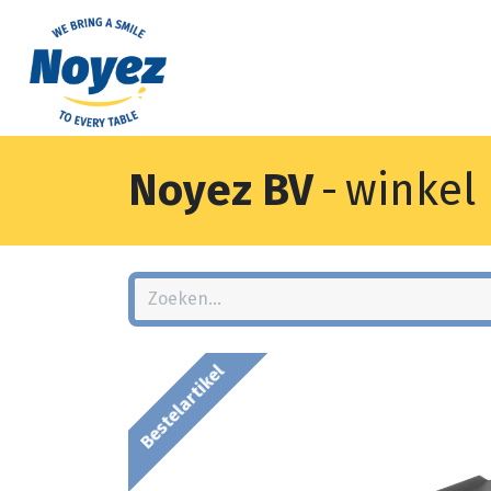
Noyez BV
-
winkel
Bestelartikel