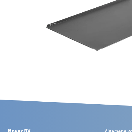
Noyez BV
Algemene v