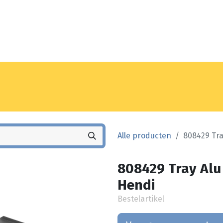
Noyez
Winkel
Vestiging
Alle producten
808429 Tra
808429 Tray Alu
Hendi
Bestelartikel