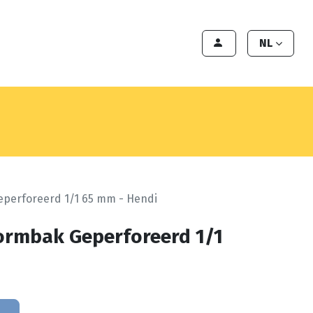
en
Export
Deals
Klant worden
NL
perforeerd 1/1 65 mm - Hendi
ormbak Geperforeerd 1/1