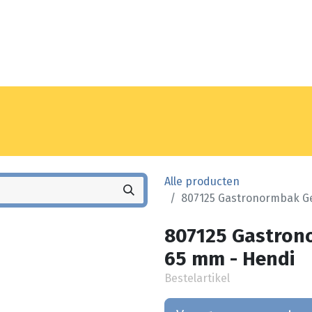
Noyez
Winkel
Vestiging
Alle producten
807125 Gastronormbak Ge
807125 Gastron
65 mm - Hendi
Bestelartikel