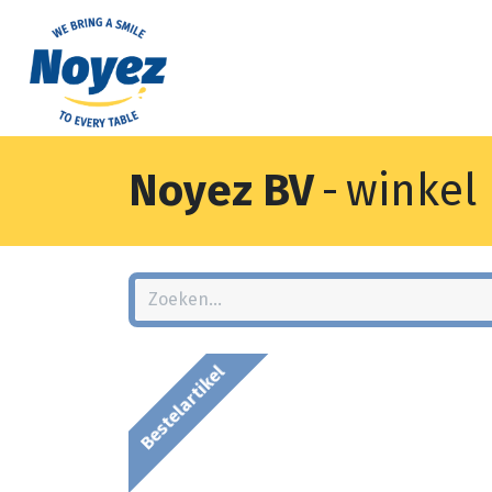
Noyez BV
-
winkel
Bestelartikel