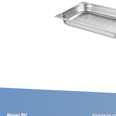
Noyez BV
Algemene v